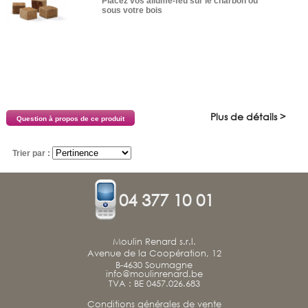
Placez vos allume-feu sur le charbon ou
sous votre bois
Plus de détails >
Question à propos de ce produit
Trier par :
04 377 10 01
Moulin Renard s.r.l.
Avenue de la Coopération, 12
B-4630 Soumagne
info@moulinrenard.be
TVA : BE 0457.026.683
Conditions générales de vente