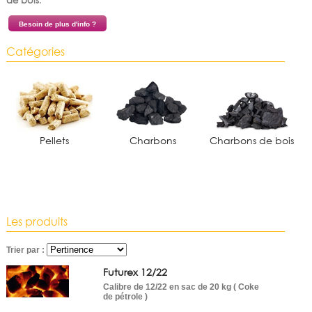
Contact
de bois
.
Plan d'accès
Besoin de plus d'info ?
Catégories
Pellets
Charbons
Charbons de bois
Les produits
Trier par :
Futurex 12/22
Calibre de 12/22 en sac de 20 kg ( Coke
de pétrole )