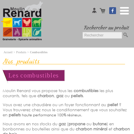
Rechercher un produit
Accueil
Accueil
>
Produits
>
Combustibles
Oiseaux
Nos produits
Animaux domestiques
Animaux d'élevage
Chevaux
Les combustibles
Farines pour pains
Combustibles
Jardinerie
Moulin Renard vous propose tous les
combustibles
les plus
Pêche
courants, tels que
charbon
,
gaz
ou
pellets
.
Moulin Renard
Vous avez une chaudière ou un foyer fonctionnant au
pellet
?
Vous trouverez chez nous le conditionnement que vous souhaitez
Nos marques
en
pellets
haute performance 100% résineux
.
Galerie Photos
Nous avons en nos stocks du
gaz
(
propane
ou
butane
) en
bonbonnes ou bouteilles ainsi que du
charbon minéral
et
charbon