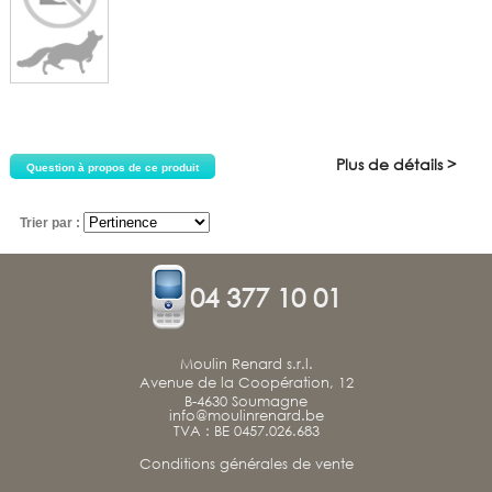
Plus de détails >
Question à propos de ce produit
Trier par :
04 377 10 01
Moulin Renard s.r.l.
Avenue de la Coopération, 12
B-4630 Soumagne
info@moulinrenard.be
TVA : BE 0457.026.683
Conditions générales de vente