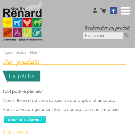
Rechercher un produit
Accueil
Accueil
>
Produits
>
Pêche
Oiseaux
Nos produits
Animaux domestiques
Animaux d'élevage
Chevaux
La pêche
Farines pour pains
Combustibles
Jardinerie
Tout pour le pêcheur
Pêche
Moulin Renard est votre spécialiste des appâts et amorces.
Moulin Renard
Vous trouverez également tout le nécessaire en petit matériel.
Nos marques
Besoin de plus d'info ?
Galerie Photos
Catégories